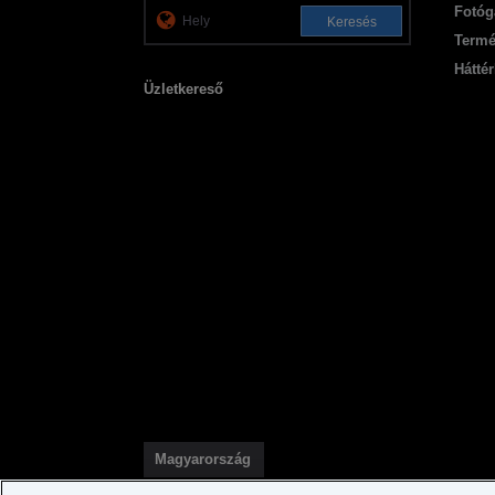
Fotóg
Keresés
Termé
Háttér
Üzletkereső
Magyarország