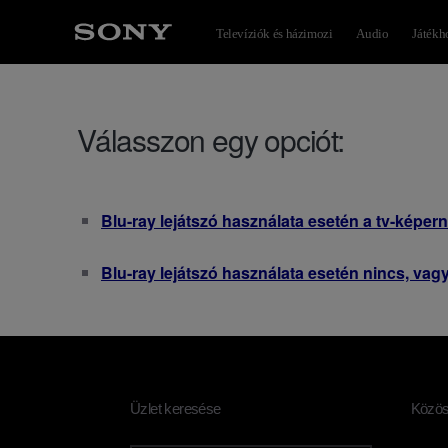
Televíziók és házimozi
Audio
Játékho
Válasszon egy opciót:
Blu-ray lejátszó használata esetén a tv-képern
Blu-ray lejátszó használata esetén nincs, vag
Üzlet keresése
Közö