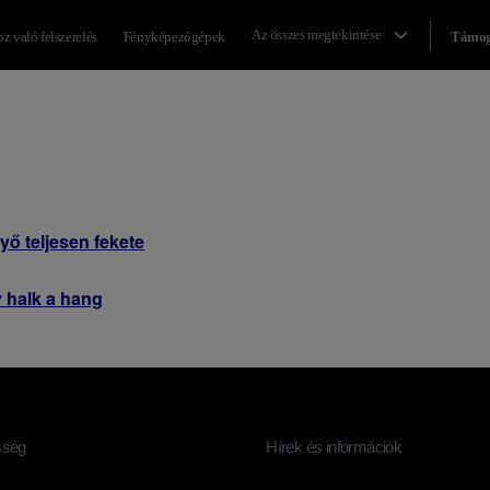
Az összes megtekintése
z való felszerelés
Fényképezőgépek
Támog
yő teljesen fekete
y halk a hang
sség
Hírek és információk