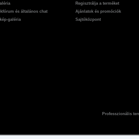
aléria
Regisztrálja a terméket
kfórum és általános chat
Ajánlatok és promóciók
kép-galéria
Sajtóközpont
Professzionális t