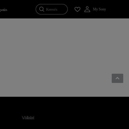
Keresés
My Sony
atás
Vállalat